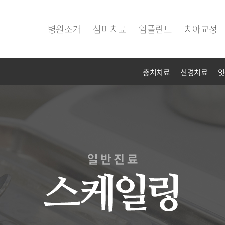
병원소개
심미치료
임플란트
치아교정
충치치료
신경치료
잇