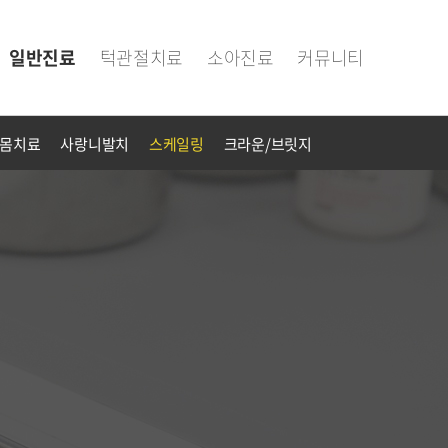
일반진료
턱관절치료
소아진료
커뮤니티
몸치료
사랑니발치
스케일링
크라운/브릿지