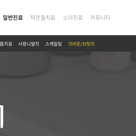
일반진료
턱관절치료
소아진료
커뮤니티
몸치료
사랑니발치
스케일링
크라운/브릿지