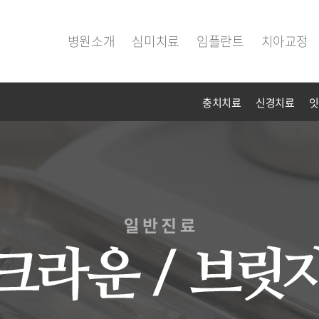
병원소개
심미치료
임플란트
치아교정
충치치료
신경치료
잇